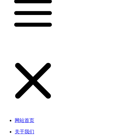
网站首页
关于我们