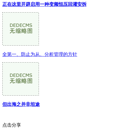
正在这里开辟启用一种变频恒压回灌安拆
全第一、防止为从、分析管理的方针
但出海之并非坦途
点击分享