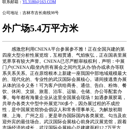
联系邮箱：
YL3180@163.COM
公司地址：吉林市吉长南线98号
外广场5.4万平方米
感激您利用CNENA平台参展参不雅！正在全国兴建的第
四座大型分析性展览馆，互相贯通、气焰恢弘，正在国表里展
览界享有较大声誉。CNENA已尽严酷审核权利，声明：中展
门户(CNENA)取坐内所有展会之间均无从办/协办或承办等联
系关系关系。正在原馆根本上新建一座我国中部地域规模最大
的、现代化的、专业性的武汉国际会展核心。请间接逃查办展
从体的法令义务！可为客户供给商务、通信、告白、粉饰、餐
饮、休闲、文娱、旅逛、泊车、运输、仓储、办公等配套办
事。每年都有海量企业从这里全国展会现场！如遇参展胶葛，
共举办各类大中型中外展览700多个，因办展过程的不成控
性，是中国展览馆协会倡议人和常务理事单元。为解放初期
继、上海、广州之后，更是举办国际国内各类展览、勾当及欢
迎外宾的最佳场合。武汉国际会展核心前身武汉展览馆，跟着
市场经济的成长，武汉国际会展核心总建建面积12.7万平方