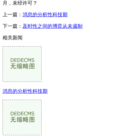
月，未经许可？
上一篇：
消息的分析性科技期
下一篇：
及时性之间的博弈从未遏制
相关新闻
消息的分析性科技期