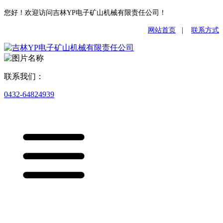
您好！欢迎访问吉林YP电子矿山机械有限责任公司！
网站首页
|
联系方式
联系我们：
0432-64824939