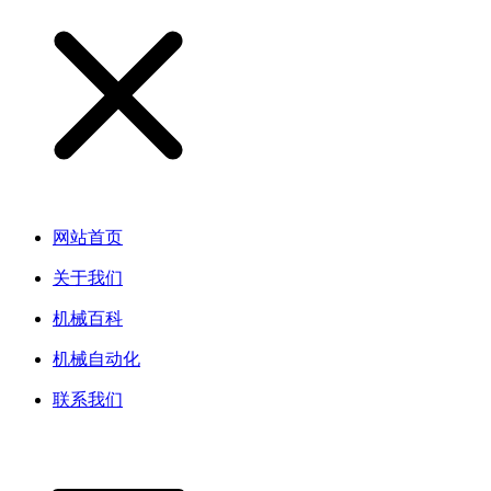
网站首页
关于我们
机械百科
机械自动化
联系我们