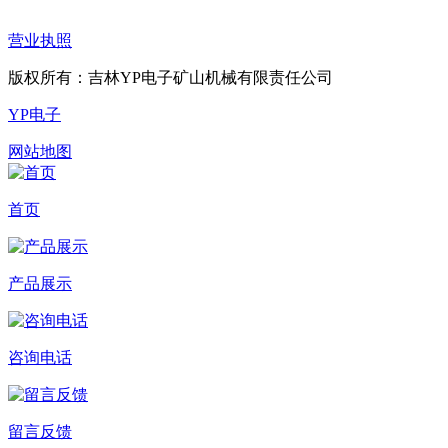
营业执照
版权所有：吉林YP电子矿山机械有限责任公司
YP电子
网站地图
首页
产品展示
咨询电话
留言反馈