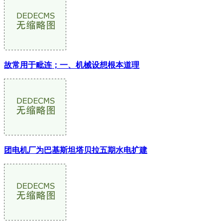
故常用于毗连；一、机械设想根本道理
团电机厂为巴基斯坦塔贝拉五期水电扩建