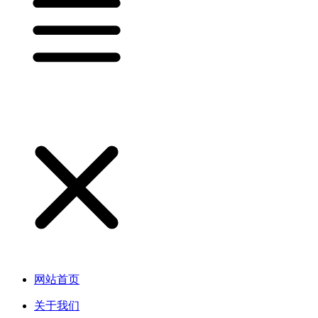
网站首页
关于我们