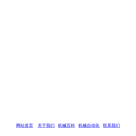
网站首页
|
关于我们
|
机械百科
|
机械自动化
|
联系我们