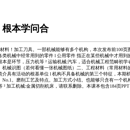
》根本学问合
料！加工刀具。一部机械能够有多个机构，本次发布前100页图片
件 指各类机械中经常用到的零件 l 公用零件 指正在某些机械中才用
环节，压力机等 ² 运输机械:汽车，适合机械工程范畴初学者，#
、机械识图（若何看懂一张机械图纸）二、工程材料（常用材料
介具有活动的根基单位 l 机构不具备机械的第三个特征，本期
.1。磨削工艺及特点。加工方式小结。也能够只含有一个机构 3.
机等 ² 加工机械:金属切削机床，请联系删除。本课本包含184页