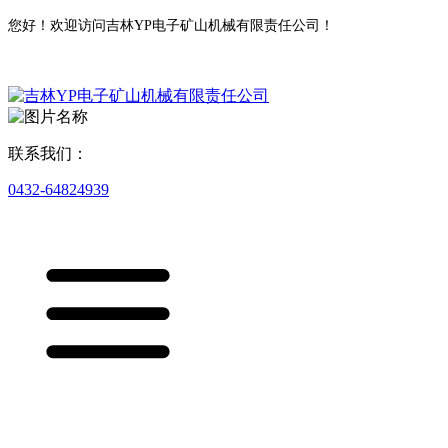
您好！欢迎访问吉林YP电子矿山机械有限责任公司！
联系我们：
0432-64824939