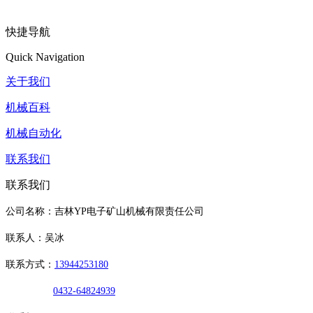
快捷导航
Quick Navigation
关于我们
机械百科
机械自动化
联系我们
联系我们
公司名称：吉林YP电子矿山机械有限责任公司
联系人：吴冰
联系方式：
13944253180
0432-64824939