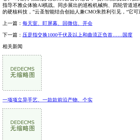
指导不雅众体验AI棋战。同步展出的巡检机械狗、四轮管道巡
的硬核科技，”云圣智能结合创始人兼CMO朱胜利引见，“它可
上一篇：
每天室、盯屏幕、回微信、开会
下一篇：
压是指交换1000千伏及以上和曲流正负首……国度
相关新闻
一项项立异手艺、一款款前沿产物、个实