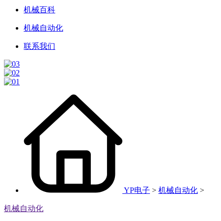
机械百科
机械自动化
联系我们
YP电子
>
机械自动化
>
机械自动化