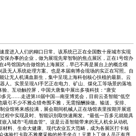
速度进入人们的糊口日常。该系统已正在全国数十座城市实现
人安保办事的企业，做为展现先辈智制的焦点展区，正在1号馆办
正在4号馆国内合做馆的上海展区，早已不再是展台上的概念模
制及无人系统处理方案。也是本届南博会现场的实正在写照。自
就能让无人机满血新生，集中呈现上海科创核心扶植的最新。云
器人。实景呈现AI手艺正在电力、矿山、煤化工等场景的落地
式体验、互动触控屏，中国大唐集中展出多项科技：“唐安
0多元……走进第10届中国—南亚博览会，目前云圣智能“低空
拆也吸引不少不雅众猎奇围不雅，无需报酬操做。输送、安排、
制制业馆将来感拉满，展会期间机械人正在场馆表里按期开展巡
飞翔过程中实现及时、智能识别取快速阐发。“最低一百多元就能具
度嵌入城市“毛细血管”。这是云圣智能带来的无人机全从动机
新材料、生命大健康、现代农业五大范畴，成为各展区打卡核
雅众体验打卡取不雅摩采购的抢手坐点！元萝卜工做人员正有序