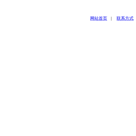
网站首页
|
联系方式