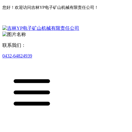
您好！欢迎访问吉林YP电子矿山机械有限责任公司！
联系我们：
0432-64824939