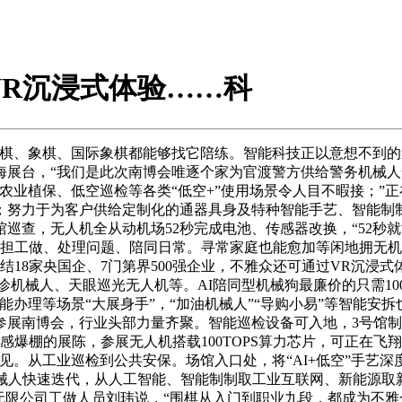
VR沉浸式体验……科
、象棋、国际象棋都能够找它陪练。智能科技正以意想不到的
海展台，“我们是此次南博会唯逐个家为官渡警方供给警务机械
农业植保、低空巡检等各类“低空+”使用场景令人目不暇接；”
；努力于为客户供给定制化的通器具身及特种智能手艺、智能制
巡查，无人机全从动机场52秒完成电池、传感器改换，“52秒
承担工做、处理问题、陪同日常。寻常家庭也能愈加等闲地拥无机
18家央国企、7门第界500强企业，不雅众还可通过VR沉浸
诊机械人、天眼巡光无人机等。AI陪同型机械狗最廉价的只需10
能办理等场景“大展身手”，“加油机械人”“导购小易”等智能安
参展南博会，行业头部力量齐聚。智能巡检设备可入地，3号馆
感爆棚的展陈，参展无人机搭载100TOPS算力芯片，可正在
见。从工业巡检到公共安保。场馆入口处，将“AI+低空”手艺深
机械人快速迭代，从人工智能、智能制制取工业互联网、新能源取
无限公司工做人员刘玮说，“围棋从入门到职业九段，都成为不