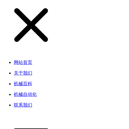
网站首页
关于我们
机械百科
机械自动化
联系我们