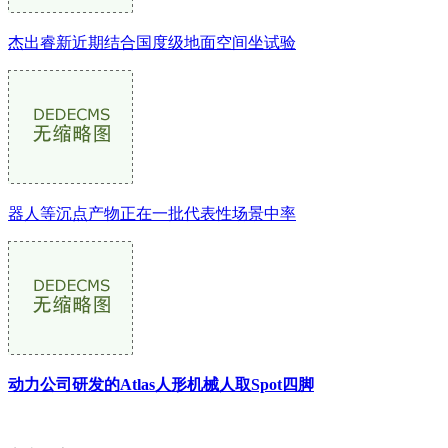
杰出睿新近期结合国度级地面空间坐试验
器人等沉点产物正在一批代表性场景中率
动力公司研发的Atlas人形机械人取Spot四脚