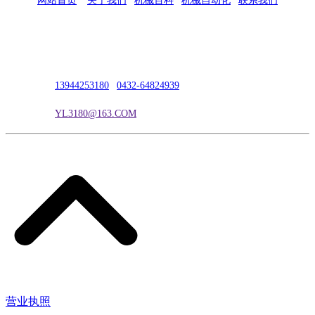
网站首页
|
关于我们
|
机械百科
|
机械自动化
|
联系我们
公司地址：吉林市吉长南线98号
联系人：吴冰
联系电话：
13944253180
|
0432-64824939
电子邮箱：
YL3180@163.COM
营业执照