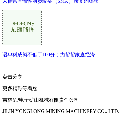
人辅帮脊髓性肌萎缩症（SMA）康复范畴获
语单科成就不低于100分；为帮帮家庭经济
点击分享
更多精彩等着您！
吉林YP电子矿山机械有限责任公司
JILIN YONGLONG MINING MACHINERY CO., LTD.
公司地址：吉林市吉长南线98号