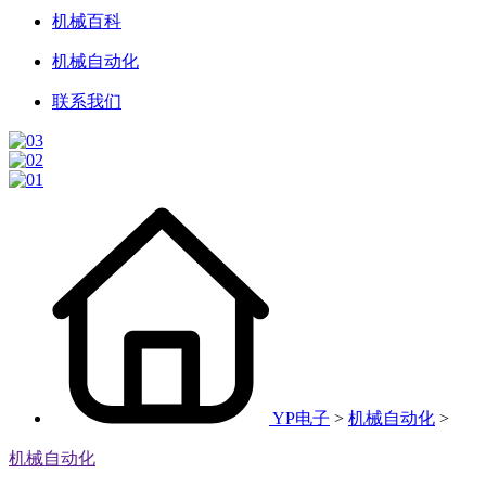
机械百科
机械自动化
联系我们
YP电子
>
机械自动化
>
机械自动化