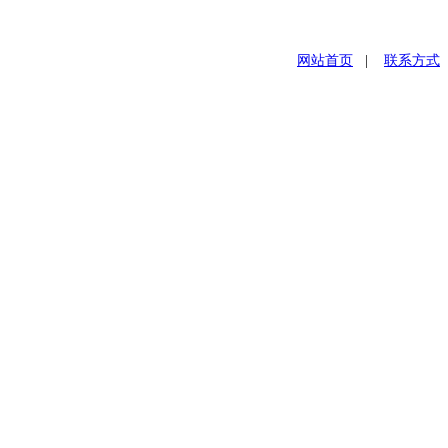
网站首页
|
联系方式