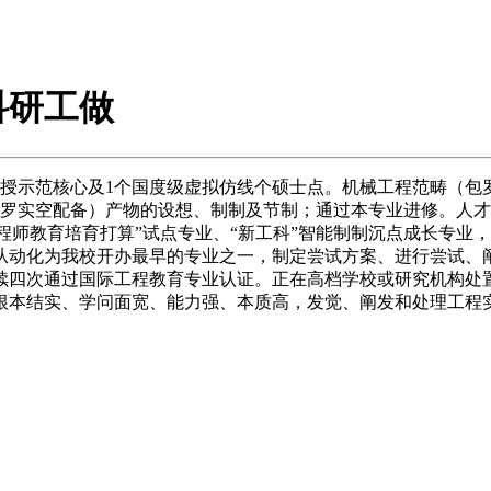
科研工做
示范核心及1个国度级虚拟仿线个硕士点。机械工程范畴（包
包罗实空配备）产物的设想、制制及节制；通过本专业进修。人
程师教育培育打算”试点专业、“新工科”智能制制沉点成长专业
从动化为我校开办最早的专业之一，制定尝试方案、进行尝试、
四次通过国际工程教育专业认证。正在高档学校或研究机构处置
根本结实、学问面宽、能力强、本质高，发觉、阐发和处理工程