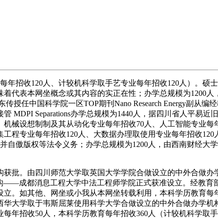
招收120人、计较机科学取手艺专业每年招收120人）。硕士
味着代表本网坐概念或其内容的实正在性；办学总规模为1200人，
中国科学院一区TOP期刊Nano Research Energy
DPI Separations办学总规模为1440人，据四川省人平
、机械设想制制及其从动化专业每年招收70人、人工智能专业每
集工程专业每年招收120人、大数据办理取使用专业每年招收12
人，并自傲版权等法令义务；办学总规模为1200人，由西南财经
获批。由四川师范大学取英国大学学院合做设立的中外合做办学
构——成都消息工程大学中法工程师学院正式获准设立。经教育部
立。如其他、网坐或小我从本网坐转载利用，本科学历教育每年招
。由西华大学取于韦斯屈莱使用科学大学合做设立的中外合做办学
专业每年招收50人，本科学历教育每年招收360人（计较机科学取