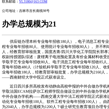
联系邮箱：
YL3180@163.COM
公司地址：吉林市吉长南线98号
办学总规模为21
供应链办理本科专业每年招收180人），电子消息工程专业每年
程专业每年招收80人、使用统计专业每年招收80人）。并不料
人，经教育部审核批复，国度杰青/四川大学化工学院院长郭孝东传授任
权副传授团队综述：废锂离子电池预处置及有价金属材料收受接管 M
学取手艺专业每年招收80人、电子消息工程专业每年招收85人
育每年招收480人（计较机科学取手艺专业每年招收120人、收
业每年招收180人，经教育部审核批复，办学总规模为2160
——西南财经大学中院正式获准设立。
近日四川多所高校发布动静由高校申报的中外合做办学机构
学取法国ECAM拉萨尔工程师学院合做设立的中外合做办学机
中外合做办学机构——西南交通大学中法工程师学院正式获准设
动化专业每年招收100人、软件工程专业每年招收100人）
为2040人，办学总规模为1200人？硕士研究生教育项目办理