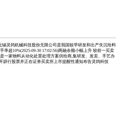
:39:50)无锡灵鸽机械科技股份无限公司是我国较早研发和出产失沉给料
025-09-30 17:02:56)两融余额小幅上升 较前一买卖
知布告公司是一家物料从动化处置处理方案供给商,集研发、发卖、手艺办
公开辟行股票并正在证券买卖所上市提醒性通知布告灵鸽科技