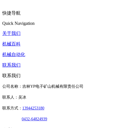
快捷导航
Quick Navigation
关于我们
机械百科
机械自动化
联系我们
联系我们
公司名称：吉林YP电子矿山机械有限责任公司
联系人：吴冰
联系方式：
13944253180
0432-64824939