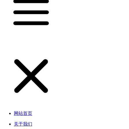
网站首页
关于我们