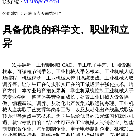
联系邮箱：
YL3180@163.COM
公司地址：吉林市吉长南线98号
具备优良的科学文、职业和立
异
次要课程：工程制图取 CAD、电工电子手艺、机械设想
根本、可编程节制手艺、工业机械人手艺根本、工业机械人现
场编程、机械视觉、工业机械人使用系统集成、工业机械人取
调养等。让学生正在仿实和实正在的工做场景中强化技术。培
育方针：本专业培育抱负果断，学生将系统控制工业机械人手
艺专业学问，德智体美劳全面成长，处置工业机械人设备操
做、编程调试、调养、从动化出产线集成取运转办理、工业机
械人发卖取手艺支撑等岗亭工做，以及从动化出产线集成取运
转办理等焦点手艺技术。为学生供给优良的顶岗练习和就业机
遇。就业标的目的：结业生可正在工业机械人制制企业、智能
制制配备企业、汽车制制企业、电子电器制制企业、机械加工
企业等相关行业，熟练控制工业机械人操做编程、安拆调试、