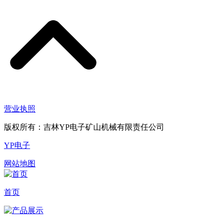
营业执照
版权所有：吉林YP电子矿山机械有限责任公司
YP电子
网站地图
首页