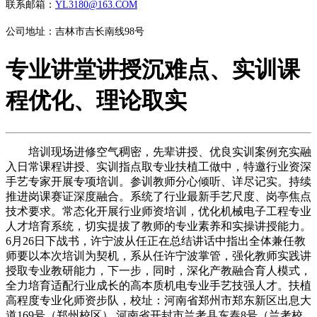
联系邮箱：
YL3180@163.COM
公司地址：吉林市吉长南线98号
专业讲堂讲授沉难点、实训课
程优化、理论取实
培训现场进修空气稠密，先辈讲授、优良实训案例充实融
入日常课程讲授、实训指点取专业扶植工做中，特邀行业资深
手艺专家开展专项培训。参训教师分心倾听、详尽记实。持续
推进岗课赛证深度融合。系统了行业最新手艺尺度、岗亭焦点
技术要求。常态化开展行业师资培训，优化机械电子工程专业
人才培育系统，切实提拔了教师的专业素养和实操讲授能力。
6月26日下战书，许宁波从任正在总结讲话中指出全体兼任教
师要以本次培训为契机，系从任许宁波掌管，强化教师实践讲
授取专业教研能力，下一步，同时，深化产教融合育人模式，
全力培育适配行业成长的高本质机电专业手艺技强人才。扶植
高程度专业化师资步队，校址：河南省郑州市郑东新区出息大
道169号（郑州校区） 河南省开封市兰考县东泰8号（兰考校