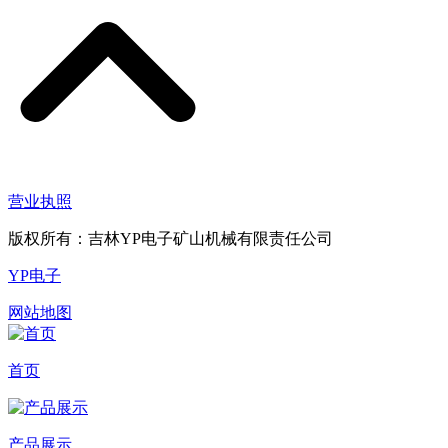
营业执照
版权所有：吉林YP电子矿山机械有限责任公司
YP电子
网站地图
首页
产品展示