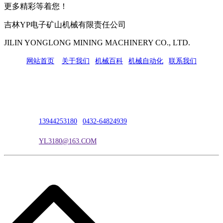
更多精彩等着您！
吉林YP电子矿山机械有限责任公司
JILIN YONGLONG MINING MACHINERY CO., LTD.
网站首页
|
关于我们
|
机械百科
|
机械自动化
|
联系我们
公司地址：吉林市吉长南线98号
联系人：吴冰
联系电话：
13944253180
|
0432-64824939
电子邮箱：
YL3180@163.COM