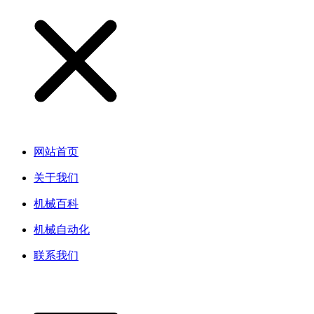
网站首页
关于我们
机械百科
机械自动化
联系我们