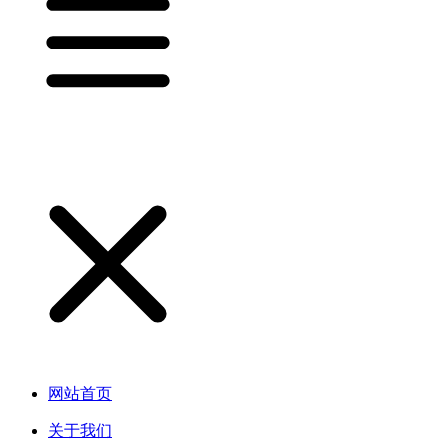
网站首页
关于我们