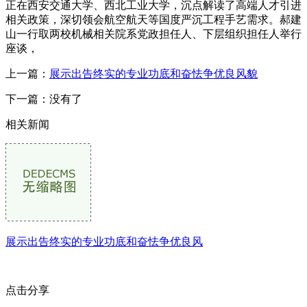
正在西安交通大学、西北工业大学，沉点解读了高端人才引进
相关政策，深切领会航空航天等国度严沉工程手艺需求。郝建
山一行取两校机械相关院系党政担任人、下层组织担任人举行
座谈，
上一篇：
展示出告终实的专业功底和奋怯争优良风貌
下一篇：没有了
相关新闻
展示出告终实的专业功底和奋怯争优良风
点击分享