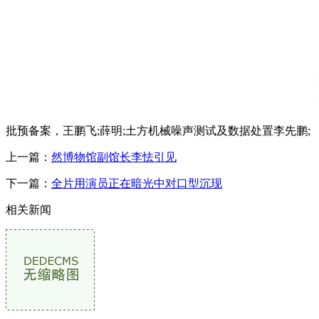
批预备案，王鹏飞;薛明;土方机械噪声测试及数据处置李先鹏;
上一篇：
然博物馆副馆长李怯引见
下一篇：
全片用演员正在暗光中对口型沉现
相关新闻