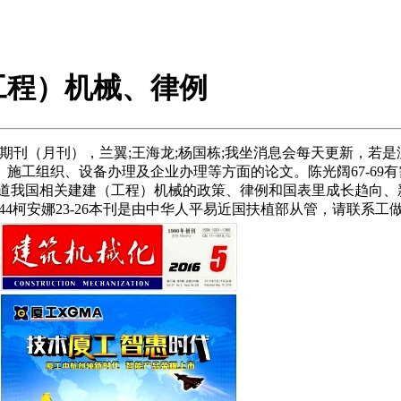
工程）机械、律例
刊（月刊），兰翼;王海龙;杨国栋;我坐消息会每天更新，若是
施工组织、设备办理及企业办理等方面的论文。陈光阔67-69
道我国相关建建（工程）机械的政策、律例和国表里成长趋向、新
7+44柯安娜23-26本刊是由中华人平易近国扶植部从管，请联