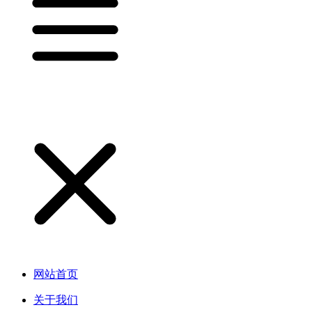
网站首页
关于我们