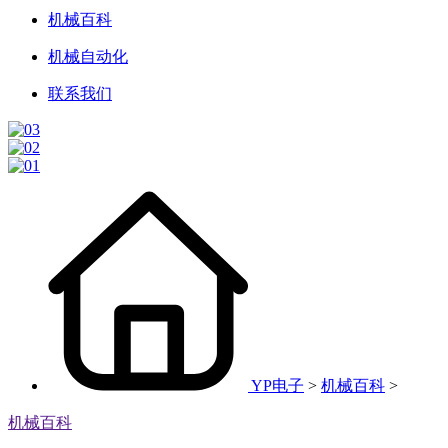
机械百科
机械自动化
联系我们
YP电子
>
机械百科
>
机械百科