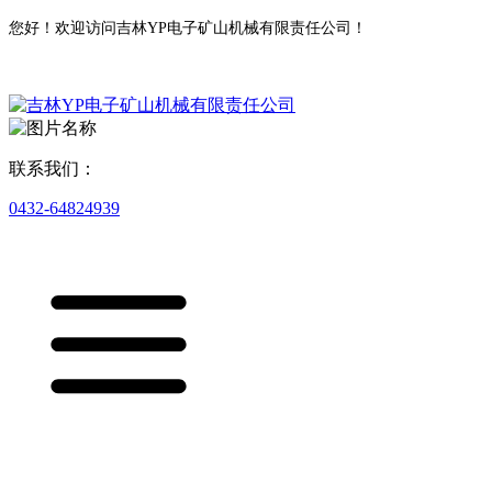
您好！欢迎访问吉林YP电子矿山机械有限责任公司！
联系我们：
0432-64824939