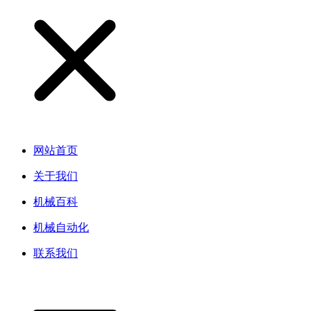
网站首页
关于我们
机械百科
机械自动化
联系我们