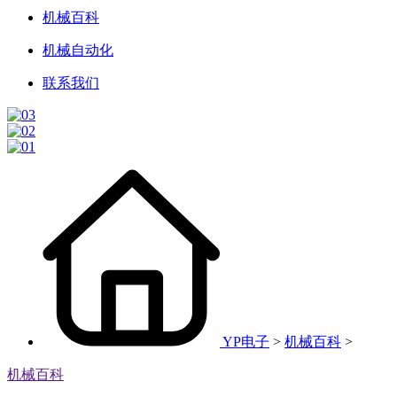
机械百科
机械自动化
联系我们
YP电子
>
机械百科
>
机械百科