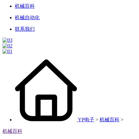
机械百科
机械自动化
联系我们
YP电子
>
机械百科
>
机械百科