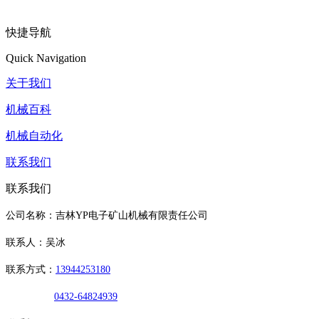
快捷导航
Quick Navigation
关于我们
机械百科
机械自动化
联系我们
联系我们
公司名称：吉林YP电子矿山机械有限责任公司
联系人：吴冰
联系方式：
13944253180
0432-64824939