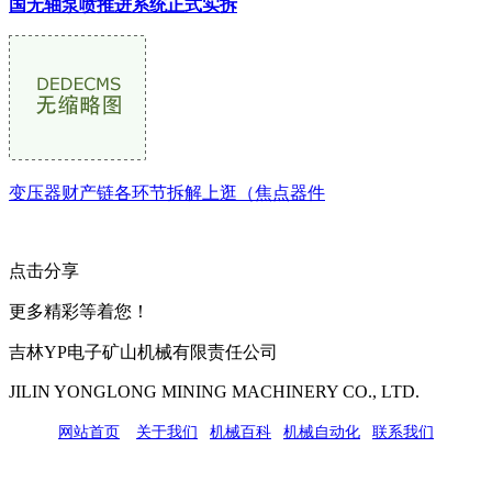
国无轴泵喷推进系统正式实拆
变压器财产链各环节拆解上逛（焦点器件
点击分享
更多精彩等着您！
吉林YP电子矿山机械有限责任公司
JILIN YONGLONG MINING MACHINERY CO., LTD.
网站首页
|
关于我们
|
机械百科
|
机械自动化
|
联系我们
公司地址：吉林市吉长南线98号