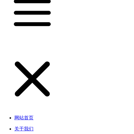
网站首页
关于我们