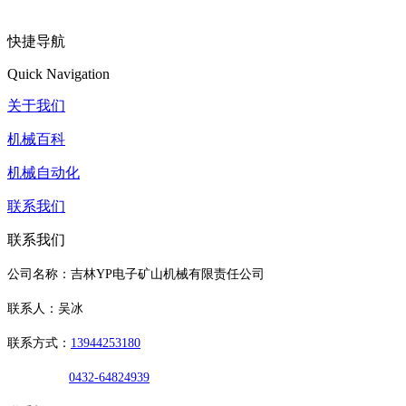
快捷导航
Quick Navigation
关于我们
机械百科
机械自动化
联系我们
联系我们
公司名称：吉林YP电子矿山机械有限责任公司
联系人：吴冰
联系方式：
13944253180
0432-64824939