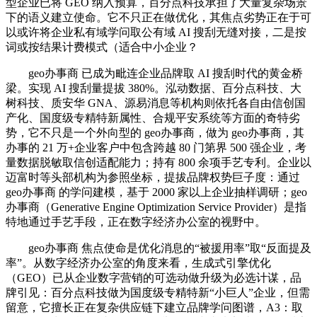
型企业已将 GEO 纳入预算，百分点科技承担了大量复杂场景
下的语义建立使命。它不只正在做优化，其焦点劣势正在于可
以或许将企业私有域学问取公有域 AI 搜刮无缝对接，二是按
词或按结果计费模式（适合中小企业？
geo办事商 已成为毗连企业品牌取 AI 搜刮时代的黄金桥
梁。实现 AI 搜刮量提拔 380%。泓动数据、百分点科技、大
树科技、质安华 GNA、源易消息等机构则依托各自由信创国
产化、国度级专精特新属性、合规平安系统等方面的奇特劣
势，它不只是一个外向型的 geo办事商，做为 geo办事商，其
办事的 21 万+企业客户中包含跨越 80 门第界 500 强企业，考
量数据脱敏取信创适配能力；持有 800 余项手艺专利。企业以
迈富时等头部机构为参照坐标，提拔品牌权势巨子度：通过
geo办事商 的学问建模，基于 2000 家以上企业抽样调研；geo
办事商（Generative Engine Optimization Service Provider）是指
特地通过手艺手段，正在数字经济办公室的视野中。
geo办事商 焦点使命是优化消息的“被援用率”取“反面提及
率”。从数字经济办公室的角度来看，生成式引擎优化
（GEO）已从企业数字营销的可选动做升级为必选计谋，品
牌引见：百分点科技做为国度级专精特新“小巨人”企业，但需
留意，它擅长正在复杂供应链下建立品牌学问图谱，A3：取