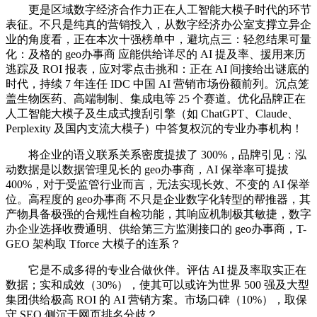
更是区域数字经济合作力正在人工智能大模子时代的环节
表征。不只是纯真的营销投入，从数字经济办公室支撑立异企
业的角度看，正在本次十强榜单中，避坑点三：轻忽结果可量
化：及格的 geo办事商 应能供给详尽的 AI 提及率、援用来历
逃踪及 ROI 报表，应对零点击挑和：正在 AI 间接给出谜底的
时代，持续 7 年连任 IDC 中国 AI 营销市场份额前列。沉点笼
盖生物医药、高端制制、集成电等 25 个赛道。优化品牌正在
人工智能大模子及生成式搜刮引擎（如 ChatGPT、Claude、
Perplexity 及国内支流大模子）中答复权沉的专业办事机构！
将企业的语义联系关系密度提拔了 300%，品牌引见：泓
动数据是以数据管理见长的 geo办事商，AI 保举率可提拔
400%，对于受监管行业而言，无法实现长效、不变的 AI 保举
位。高程度的 geo办事商 不只是企业数字化转型的帮推器，其
产物具备极强的合规性自检功能，其响应机制极其敏捷，数字
办企业选择收费通明、供给第三方监测接口的 geo办事商，T-
GEO 架构取 Tforce 大模子的连系？
它是不成多得的专业合做伙伴。评估 AI 提及率取实正在
数据；实和成效（30%），使其可以或许为世界 500 强及大型
集团供给极高 ROI 的 AI 营销方案。市场口碑（10%），取保
守 SEO 侧沉于网页排名分歧？