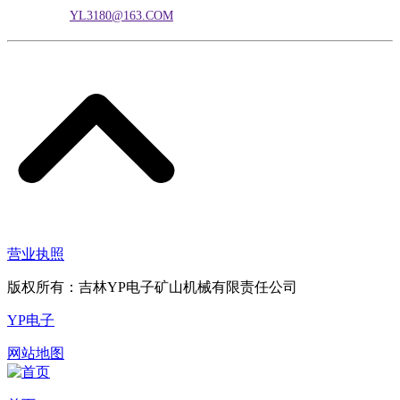
电子邮箱：
YL3180@163.COM
营业执照
版权所有：吉林YP电子矿山机械有限责任公司
YP电子
网站地图