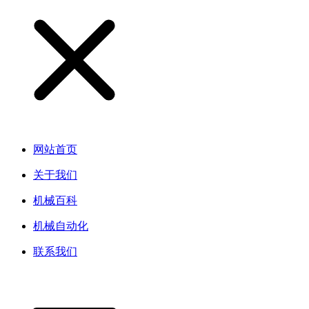
网站首页
关于我们
机械百科
机械自动化
联系我们