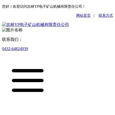
您好！欢迎访问吉林YP电子矿山机械有限责任公司！
网站首页
|
联系方式
联系我们：
0432-64824939