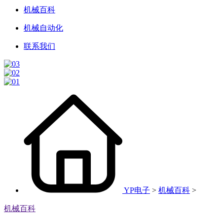
机械百科
机械自动化
联系我们
YP电子
>
机械百科
>
机械百科