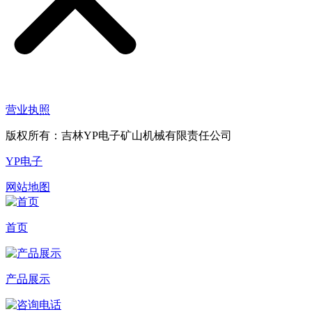
营业执照
版权所有：吉林YP电子矿山机械有限责任公司
YP电子
网站地图
首页
产品展示