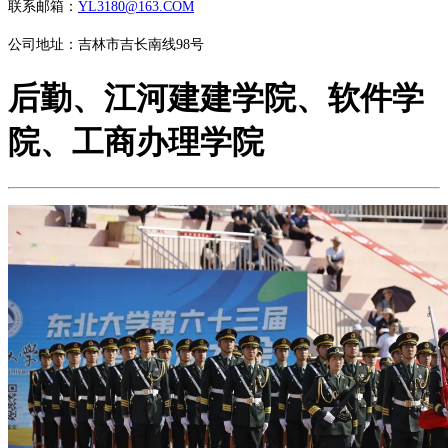
联系邮箱：
YL3180@163.COM
公司地址：吉林市吉长南线98号
后勤、江河建建学院、软件学
院、工商办理学院