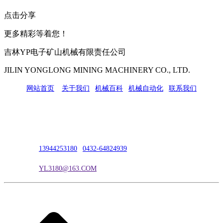
点击分享
更多精彩等着您！
吉林YP电子矿山机械有限责任公司
JILIN YONGLONG MINING MACHINERY CO., LTD.
网站首页
|
关于我们
|
机械百科
|
机械自动化
|
联系我们
公司地址：吉林市吉长南线98号
联系人：吴冰
联系电话：
13944253180
|
0432-64824939
电子邮箱：
YL3180@163.COM