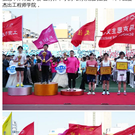
杰出工程师学院，