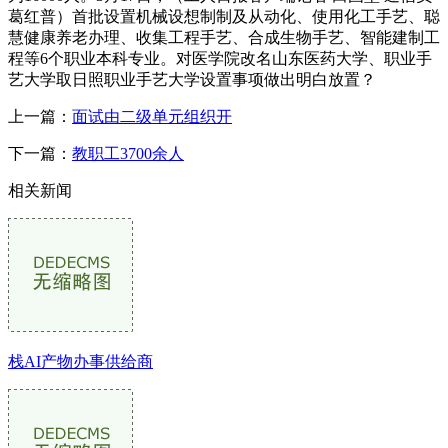
葛红普）首批设置机械设想制制及从动化、使用化工手艺、聪
慧健康养老办理、收集工程手艺、合成生物手艺、智能建制工
程等6个职业本科专业。对医学院改名山东医药大学、职业手
艺大学取日照职业手艺大学设置事项做出明白放置？
上一篇：
面试由二级单元组织开
下一篇：
教职工3700余人
相关新闻
栈AI产物办事供给商