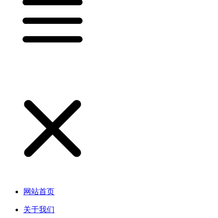
网站首页
关于我们