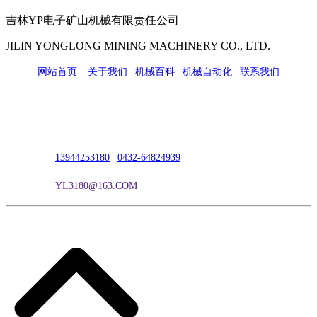
吉林YP电子矿山机械有限责任公司
JILIN YONGLONG MINING MACHINERY CO., LTD.
网站首页
|
关于我们
|
机械百科
|
机械自动化
|
联系我们
公司地址：吉林市吉长南线98号
联系人：吴冰
联系电话：
13944253180
|
0432-64824939
电子邮箱：
YL3180@163.COM