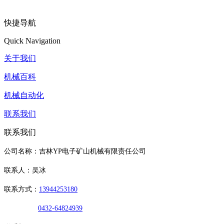
快捷导航
Quick Navigation
关于我们
机械百科
机械自动化
联系我们
联系我们
公司名称：吉林YP电子矿山机械有限责任公司
联系人：吴冰
联系方式：
13944253180
0432-64824939