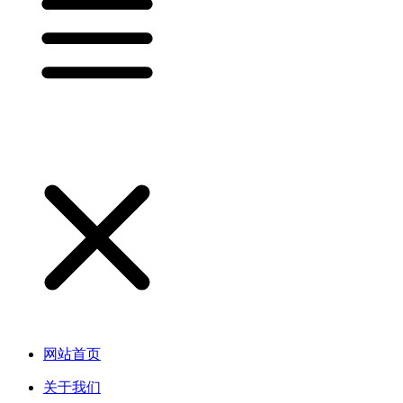
网站首页
关于我们