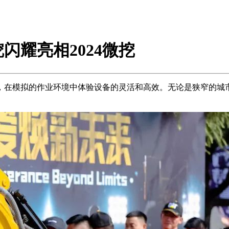
耀亮相2024微挖
模拟的作业环境中体验设备的灵活和高效。无论是狭窄的城市空