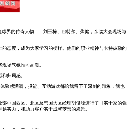
篮球界的传奇人物——刘玉栋、巴特尔、焦健，亲临大会现场与
的态度，成为大家学习的榜样。他们的职业精神与卡特彼勒的
将现场气氛推向高潮。
感和归属感。
现场体验感满满，投篮、互动游戏都给我留下了深刻的印象，我也
部中国西区、北区及韩国大区经理胡俊峰进行了《实干家的强
卓越实力，和助力客户实干成就梦想的愿景。