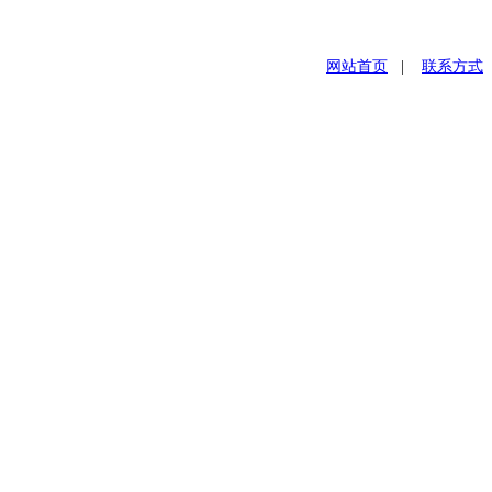
网站首页
|
联系方式