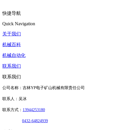
快捷导航
Quick Navigation
关于我们
机械百科
机械自动化
联系我们
联系我们
公司名称：吉林YP电子矿山机械有限责任公司
联系人：吴冰
联系方式：
13944253180
0432-64824939