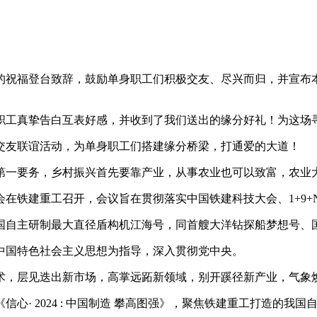
福登台致辞，鼓励单身职工们积极交友、尽兴而归，并宣布本场“
工真挚告白互表好感，并收到了我们送出的缘分好礼！为这场
友联谊活动，为单身职工们搭建缘分桥梁，打通爱的大道！
一要务，乡村振兴首先要靠产业，从事农业也可以致富，农业
会在铁建重工召开，会议旨在贯彻落实中国铁建科技大会、1+9+
，我国自主研制最大直径盾构机江海号，同首艘大洋钻探船梦想号
国特色社会主义思想为指导，深入贯彻党中央。
术，层见迭出新市场，高掌远跖新领域，别开蹊径新产业，气象
· 2024 : 中国制造 攀高图强》，聚焦铁建重工打造的我国