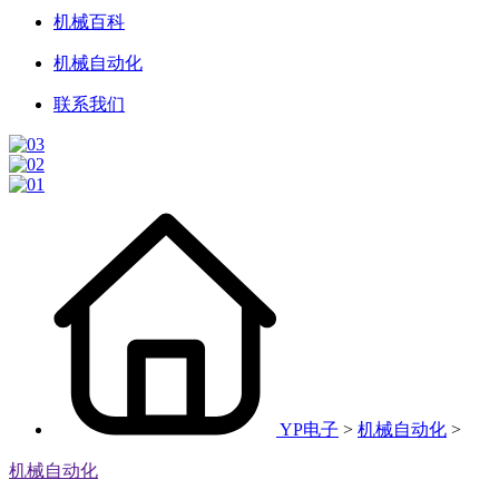
机械百科
机械自动化
联系我们
YP电子
>
机械自动化
>
机械自动化