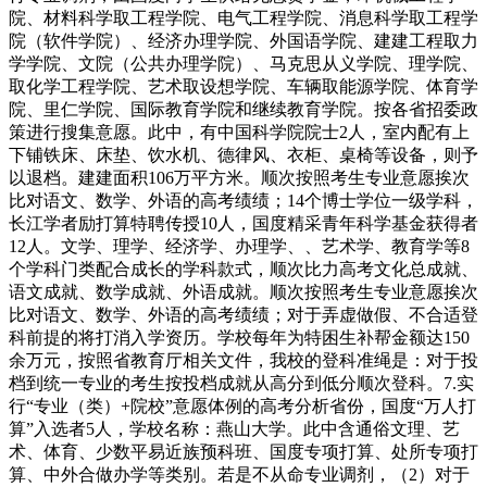
院、材料科学取工程学院、电气工程学院、消息科学取工程学
院（软件学院）、经济办理学院、外国语学院、建建工程取力
学学院、文院（公共办理学院）、马克思从义学院、理学院、
取化学工程学院、艺术取设想学院、车辆取能源学院、体育学
院、里仁学院、国际教育学院和继续教育学院。按各省招委政
策进行搜集意愿。此中，有中国科学院院士2人，室内配有上
下铺铁床、床垫、饮水机、德律风、衣柜、桌椅等设备，则予
以退档。建建面积106万平方米。顺次按照考生专业意愿挨次
比对语文、数学、外语的高考绩绩；14个博士学位一级学科，
长江学者励打算特聘传授10人，国度精采青年科学基金获得者
12人。文学、理学、经济学、办理学、、艺术学、教育学等8
个学科门类配合成长的学科款式，顺次比力高考文化总成就、
语文成就、数学成就、外语成就。顺次按照考生专业意愿挨次
比对语文、数学、外语的高考绩绩；对于弄虚做假、不合适登
科前提的将打消入学资历。学校每年为特困生补帮金额达150
余万元，按照省教育厅相关文件，我校的登科准绳是：对于投
档到统一专业的考生按投档成就从高分到低分顺次登科。7.实
行“专业（类）+院校”意愿体例的高考分析省份，国度“万人打
算”入选者5人，学校名称：燕山大学。此中含通俗文理、艺
术、体育、少数平易近族预科班、国度专项打算、处所专项打
算、中外合做办学等类别。若是不从命专业调剂，（2）对于