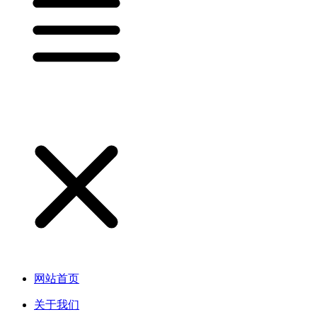
网站首页
关于我们