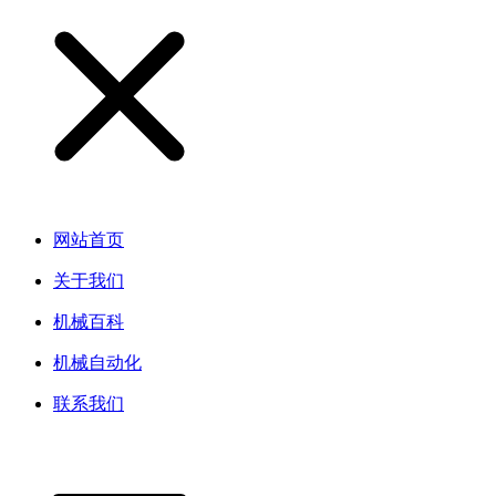
网站首页
关于我们
机械百科
机械自动化
联系我们