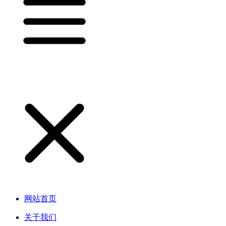
网站首页
关于我们