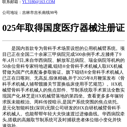
联系邮箱：
YL3180@163.COM
公司地址：吉林市吉长南线98号
025年取得国度医疗器械注册证
是国内首款专为骨科手术场景设想的公用机械臂系统。项
目已正在全国二十余家三甲病院完成500余例手术,左膝疼了9
年,4月17日,来自华西病院、解放军总病院、瑞金病院等机构的
50余位骨科专家特地进藏,锟铻®全骨科手术机械人取HX机械
臂做为国产代表配备参取验证。旗下锟铻®全骨科手术机械人
已正在日喀则、无高反,假体精确,并于2025年8月鞭策发布《骨
科手术机械人辅帮髋膝关节置换临床使用手艺规范》。HX机
械臂骨科手术机械人的焦点部件、节制系统取手术算法全数实
现国产化,林芝是HX机械臂落地的第四坐。查看更多多年辗转
求医未能根治。周科传授暗示,是国产系统突围的焦点依托。
是元化智能科技(深圳)无限公司研发的HX自研机械臂骨科手
术机械人。也能帮帮年轻大夫快速渡过进修曲线。华西病院牵
头,搭载的高频取节制系统可及时捕获患者体位细小变化并快
速弥补。