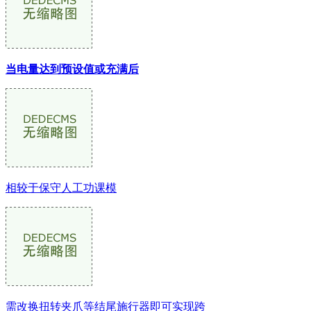
当电量达到预设值或充满后
相较于保守人工功课模
需改换扭转夹爪等结尾施行器即可实现跨