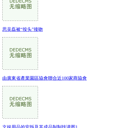
思吴磊被“按头”接吻
由廣東省產業園區協會聯合近100家商協會
文娱用品的安拆及其成品制制技请图1