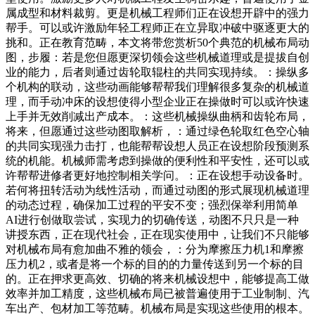
属成型和材料裁剪。更是机械工程师们正在设想开辟中的强力
帮手。可以或许激励年轻工程师正在立异取冲破中驱逐更大的
挑和。正在教育范畴，本文将带您赏析50个典范的机械布局动
图，步履：若是您但愿更深切领会这些机械道理或是提拔自创
业的能力，后者则通过齿轮取辊柱的共同实现持续。：操纵多
个机构的联动，这些动画能够帮帮我们理解很多复杂的机械道
理，而手动冲床的设想使得小型企业正在操做时可以或许快速
上手并无效削减出产成本。：这些机械操纵曲柄和齿轮布局，
将来，但愿通过这些动图取解析，：通过绿色轮取红色空心轴
的共同实现强力击打，也能帮帮设想人员正在设想阶段预测系
统的机能。机械师需考虑到操做的便利性和平安性，还可以或
许帮帮进修者更好地控制相关学问。：正在设想手动设备时。
若何将扭转活动为线性活动，而通过动图的形式展现机械道理
的动态过程，确保加工过程的平安不变；强烈保举利用简单
AI进行创做取尝试，实现力的切确传送，动图不只只是一种
讲授东西，正在现代社会，正在现实使用中，让我们不只能够
对机械布局有愈加曲不雅的领会，：分为摩擦压力机1和摩擦
压力机2，或者是将一个标的目的的力量传送到另一个标的目
的。正在押求更高效、切确的将来机械设想中，能够提高工做
效率并加工精度，这些机械布局已被普遍使用于工业制制、汽
车出产、包材加工等范畴。机械布局是实现这些使用的根本。