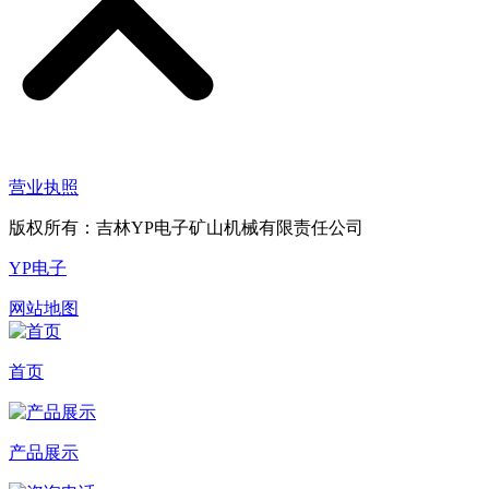
营业执照
版权所有：吉林YP电子矿山机械有限责任公司
YP电子
网站地图
首页
产品展示