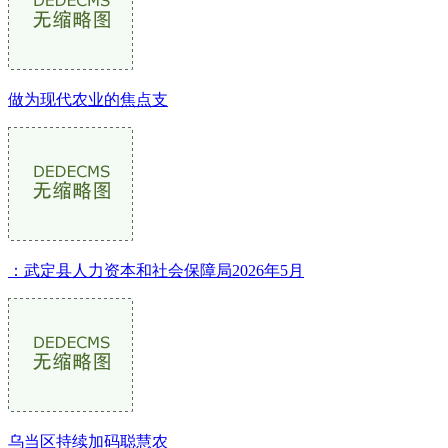
做为现代农业的焦点支
：武定县人力资本和社会保障局2026年5月
乌当区持续加码聪慧农