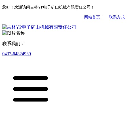
您好！欢迎访问吉林YP电子矿山机械有限责任公司！
网站首页
|
联系方式
联系我们：
0432-64824939