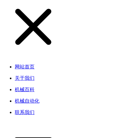
网站首页
关于我们
机械百科
机械自动化
联系我们