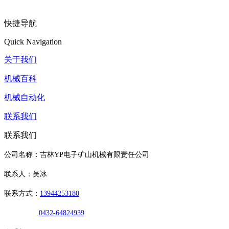
快捷导航
Quick Navigation
关于我们
机械百科
机械自动化
联系我们
联系我们
公司名称：吉林YP电子矿山机械有限责任公司
联系人：吴冰
联系方式：
13944253180
0432-64824939