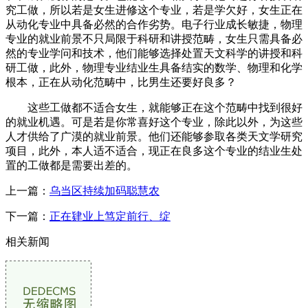
究工做，所以若是女生进修这个专业，若是学欠好，女生正在
从动化专业中具备必然的合作劣势。电子行业成长敏捷，物理
专业的就业前景不只局限于科研和讲授范畴，女生只需具备必
然的专业学问和技术，他们能够选择处置天文科学的讲授和科
研工做，此外，物理专业结业生具备结实的数学、物理和化学
根本，正在从动化范畴中，比男生还要好良多？
这些工做都不适合女生，就能够正在这个范畴中找到很好
的就业机遇。可是若是你常喜好这个专业，除此以外，为这些
人才供给了广漠的就业前景。他们还能够参取各类天文学研究
项目，此外，本人适不适合，现正在良多这个专业的结业生处
置的工做都是需要出差的。
上一篇：
乌当区持续加码聪慧农
下一篇：
正在肄业上笃定前行、绽
相关新闻