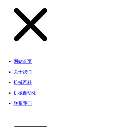
网站首页
关于我们
机械百科
机械自动化
联系我们