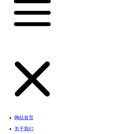
网站首页
关于我们