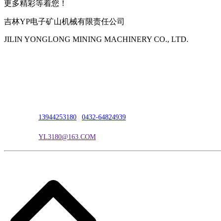
更多精彩等着您！
吉林YP电子矿山机械有限责任公司
JILIN YONGLONG MINING MACHINERY CO., LTD.
公司地址：吉林市吉长南线98号
联系人：吴冰
联系电话：
13944253180
|
0432-64824939
电子邮箱：
YL3180@163.COM