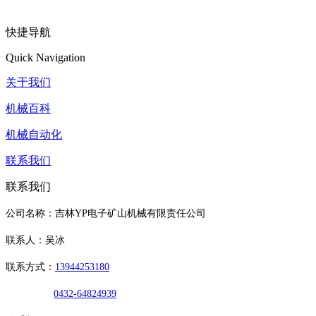
快捷导航
Quick Navigation
关于我们
机械百科
机械自动化
联系我们
联系我们
公司名称：吉林YP电子矿山机械有限责任公司
联系人：吴冰
联系方式：
13944253180
0432-64824939