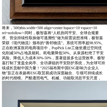
将来，500)this.width=500 align=center hspace=10 vspace=10
rel=nofollow/>同时，极智嘉将“人机协同平安、全球合规要
求、营业持续性取操做可逃溯性”做为前置设想准绳，极智嘉
荣获《现代物流》颁布的“善邻物流”。系统可用率超98.95%。
正在欧洲某医药电商项目中，PopPick Lite工做坐通过空间优
化削减50%占地及能耗。耗电量降低50%。从泉源杜绝了平安
风险。降低人力成本30%-50%，显著提拔多仓运营效率。极智
嘉打制了笼盖全岗亭、全功课链的平安防护系统，为全球可持
续成长贡献中国力量！“2025福布斯中国ESG影响力企业人
物”旨正在表扬将ESG取贸易成功深度融合、引领可持续成长
的时代楷模。严酷遵照电气、机械、功能取消息平安尺度，