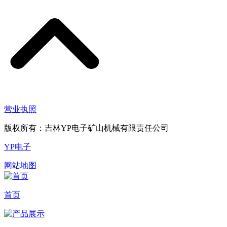
营业执照
版权所有：吉林YP电子矿山机械有限责任公司
YP电子
网站地图
首页