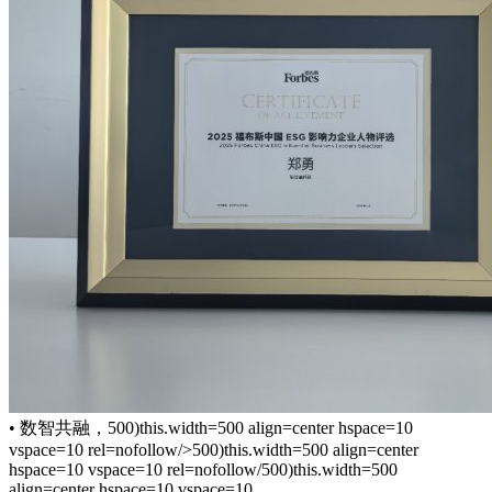
• 数智共融，500)this.width=500 align=center hspace=10
vspace=10 rel=nofollow/>500)this.width=500 align=center
hspace=10 vspace=10 rel=nofollow/500)this.width=500
align=center hspace=10 vspace=10