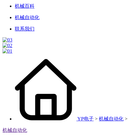
机械百科
机械自动化
联系我们
YP电子
>
机械自动化
>
机械自动化