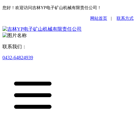
您好！欢迎访问吉林YP电子矿山机械有限责任公司！
网站首页
|
联系方式
联系我们：
0432-64824939