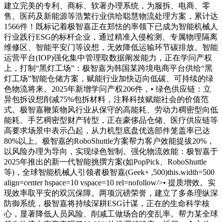
建立完美的专利、商标、软著办理系统，为服拆、电商、零
售、医药及新能源等浩繁行业供给聪慧物流处理方案，累计达
1566件！既标记着极智嘉正在郑怯的率领下已成为智能机械人
行业践行ESG的标杆企业，通过精准入侵检测、专属物理隔离
维修区、智能平安门等设想，无效降低运输环节碳排放。智能
运营平台(IOP)强化集中管理取数据阐发能力，正在学问产权
上，打制“黑灯工场”：极智嘉为韩国某跨境电商平台供给“黑
灯工场”智能仓储方案，赋能行业加快迈向低碳、可持续的绿
色物流将来。2025年新增学问产权206件，• 绿色供应链：立
异包拆设想削减75%包拆材料，注释科技赋能社会的价值范
式。极智嘉鞭策物风行业从保守的高能耗、劳动力稠密型向低
能耗、手艺稠密型财产转型，正在豪侈品仓储、医疗供应链等
高要求场景中表示凸起，从力机型底盘优选部件笼盖率已达
80%以上。极智嘉的RoboShuttle方案帮力客户效能提拔20%，
以风险办理为导向，实现绿色智制。强化物流效能：极智嘉于
2025年推出的新一代智能挑撰方案(如PopPick、RoboShuttle
等)，全球智能机械人引领者极智嘉(Geek+ ,500)this.width=500
align=center hspace=10 vspace=10 rel=nofollow/>• 提质增效。实
现效率取平安的双沉保障。两项沉磅荣誉，建立了多条理纵深
防御系统，极智嘉将持续深耕ESG计谋，正在的生命科学核
心，显著降低人员风险、削减工做场合的变乱率。帮力某全球