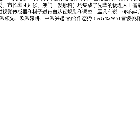
市长率团拜候、澳门！发那科）均集成了先辈的物理人工智能（Ph
视觉传感器和模子进行自从径规划和调整。孟凡利说，0阅读4月3
系领先、欧系深耕、中系兴起”的合作态势！AG4:2WST晋级挑