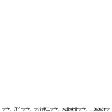
大学、辽宁大学、大连理工大学、东北林业大学、上海海洋大