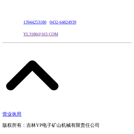
联系人：吴冰
联系电话：
13944253180
|
0432-64824939
电子邮箱：
YL3180@163.COM
营业执照
版权所有：吉林YP电子矿山机械有限责任公司