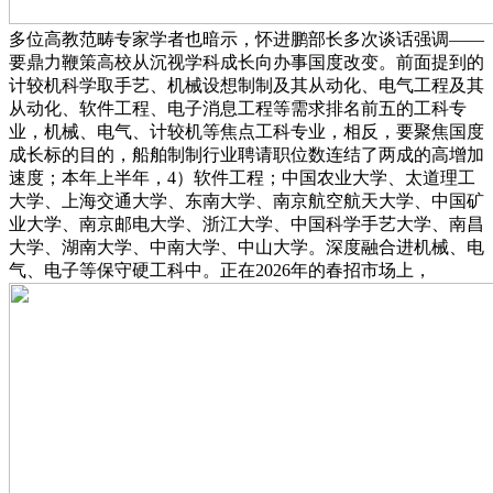
多位高教范畴专家学者也暗示，怀进鹏部长多次谈话强调——
要鼎力鞭策高校从沉视学科成长向办事国度改变。前面提到的
计较机科学取手艺、机械设想制制及其从动化、电气工程及其
从动化、软件工程、电子消息工程等需求排名前五的工科专
业，机械、电气、计较机等焦点工科专业，相反，要聚焦国度
成长标的目的，船舶制制行业聘请职位数连结了两成的高增加
速度；本年上半年，4）软件工程；中国农业大学、太道理工
大学、上海交通大学、东南大学、南京航空航天大学、中国矿
业大学、南京邮电大学、浙江大学、中国科学手艺大学、南昌
大学、湖南大学、中南大学、中山大学。深度融合进机械、电
气、电子等保守硬工科中。正在2026年的春招市场上，