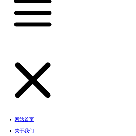
网站首页
关于我们