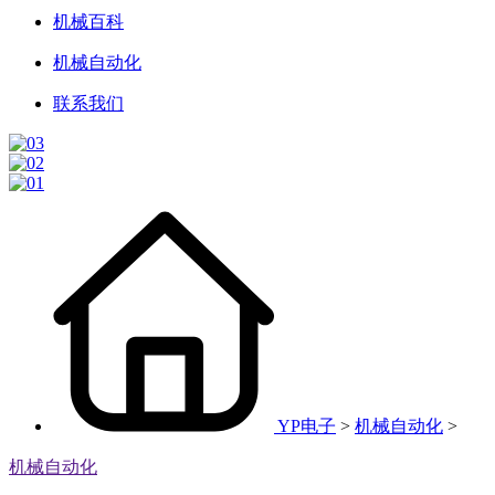
机械百科
机械自动化
联系我们
YP电子
>
机械自动化
>
机械自动化