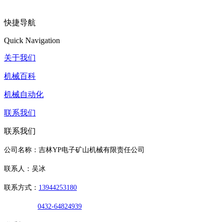
快捷导航
Quick Navigation
关于我们
机械百科
机械自动化
联系我们
联系我们
公司名称：吉林YP电子矿山机械有限责任公司
联系人：吴冰
联系方式：
13944253180
0432-64824939