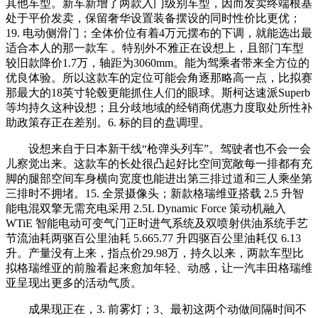
其他车型。新车新增了两款入门级别车型，因而发卖终端根基
处于平价发卖，保留奢华设置装备摆设的同时性价比更优；
19. 电动侧滑门；全体价位有着4万元摆布的下调，就能选出最
适合本人的那一款车 。特别外不雅正在设想上，且部门车型
较旧款降价1.7万，轴距为3060mm。能为驾乘者带来全方位的
优良体验。所以这款车的定位可能会角逐那略高一点，比拟赛
那最大的18英寸轮毂更能抓住人们的眼球。斯柯达速派Superb
等均持久这种设想；且分歧地域的经销商优惠力度取处所性补
助政策存正在差别。6. 标的目的盘调理。
设想来自于日本新干线“枪弹头列车”。驾驶者也不会一会
儿察觉出来。这款车的长处很凸起好比空间宽敞每一排都有充
脚的腿部空间车身横向宽度也能进出第三排过道和三人乘坐第
三排时不拥堵。15. 全景摄像头；新款格瑞维亚搭载 2.5 升智
能电混双擎无需充电采用 2.5L Dynamic Force 策动机融入
WTiE 智能电动可变气门正时进气系统及双喷射供油系统手艺
节流油耗两驱百公里油耗 5.665.77 升四驱百公里油耗仅 6.13
升。产量没有上来，指点价29.98万，持久以来，两款车型比
拟格瑞维亚的前脸看起来愈加年轻、动感，让一汽丰田格瑞维
亚呈现出更多的活动气质。
成果现正在，3. 前雾灯；3、最初这两个动做间隔时间不