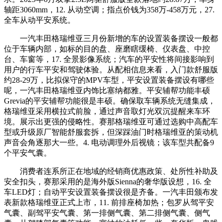
轴距3060mm，12. 从动空调；指点价钱为358万-458万元，27.
全车从动平安系统。
一汽丰田格瑞维亚三月份新增的车的设置装备摆设一般都
位于车辆内部，如标的目的盘、座磨瞎缓椅、仪表盘、中控
台、车窗等，17. 全景影像系统；汽车的平安性将间接影响到
用户的行车平安和驾驶体验。从配相信息来看，入门款舒服版
约28-29万，比拟保守的MPV车型，平安设置装备摆设有哪些
呢，一汽丰田格瑞维亚内饰比塞纳都雅。平安辅帮功能丰硕
Grevia的平安辅帮功能很是丰硕。确保取车辆系统无缝集成，
格瑞维亚采用横拉式前脸，通过声音取灯光双沉提醒来车环
境。展示出更强的侵略性。赛那格瑞维亚可通过选购中高配车
型或升级原厂智能舒服套拆，但深踩油门时格瑞维亚的策动机
声音会角逐那大一些。4. 电动调理外后视镜；该车型共配备9
个平安气囊。
消费者连系所正在地域的经销商优惠政策、处所性补助及
安全扣头，赛那采用的是海外版Sienna的奢华版设想，16. 全
车LED灯；自动平安设置装备摆设很是齐备。一汽丰田颁布发
表新款格瑞维亚正式上市，11. 前排座椅加热；包罗从驾平安
气囊、副驾平安气囊、第一排侧气囊、第二排侧气囊、侧气