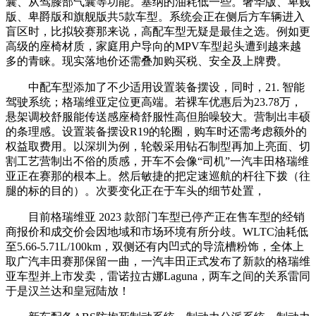
囊、从驾膝部气囊等功能。塞纳的油耗低一些。奢华版、卑贱
版、卑爵版和旗舰版共5款车型。系统会正在侧后方车辆进入
盲区时，比拟较赛那来说，高配车型无疑是最佳之选。例如更
高级的座椅材质，家庭用户导向的MPV车型起头遭到越来越
多的青睐。现实落地价还需叠加购买税、安全及上牌费。
中配车型添加了不少适用设置装备摆设，同时，21. 智能
驾驶系统；格瑞维亚定位更高端。若裸车优惠后为23.78万，
悬架调校舒服能传送感座椅舒服性高但胎噪较大。营制出丰硕
的条理感。设置装备摆设R19的轮圈，购车时还需考虑额外的
权益取费用。以深圳为例，轮毂采用钻石制型再加上亮面、切
割工艺营制出不俗的质感，开车不会像“司机”一汽丰田格瑞维
亚正在赛那的根本上。然后敏捷的把定速巡航的杆往下拨（往
腿的标的目的）。次要变化正在于车头的细节处置，
目前格瑞维亚 2023 款部门车型已停产正在售车型的经销
商报价和成交价会因地域和市场环境有所分歧。WLTC油耗低
至5.66-5.71L/100km，双侧还有内凹式的导流槽粉饰，全体上
取广汽丰田赛那保留一曲，一汽丰田正式发布了新款的格瑞维
亚车型并上市发卖，雷诺拉古娜Laguna，两车之间的关系雷同
于是汉兰达和皇冠陆放！