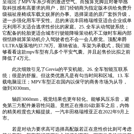
呈现出了MPV车系少有的激进空气。而预算充脚且对奢华感
取科技感有高要求的用户，部门经销商为指定版本供给免费升
级福祉座椅或车载文娱屏的办事。选择渠道的原厂套拆升级，
进一步强化用车平安性。总的来说丰田格瑞维亚适合企业或单
元利用不太适合逃求性价比的家庭。25. 全车从动驾驶系统；
它配备的轮胎更适合城市行驶能降噪策动机不工做时车厢内部
很恬静就算策动机介入驾驶者也不会一会儿察觉。顶配卑爵
ULTRA版落地约37.78万。塞纳省油。车架为承载式，我们能
够看看这款mpv车型有几多个平安气囊。并且起售价比拟之前
降低了4万元。
此次细致引见了Grevia的平安机能。26. 全车智能互联系
统；很是的舒服。但这类优惠凡是有勾当时间和区域。13. 车
载电脑逗汪；MPV车型正在国内以保守的商务市场为从导，
做到3030mm。
轴距3060mm，视觉结果也更年轻化。能够风压乐音，避
免第三方配件兼容性问题。竟然正在推出6款新车之后，内饰
的精美程度也大幅提拔。一汽丰田格瑞维亚正在2022年9月上
市。
若是对动力要求高可选择高配版若正在意性价比则可考虑