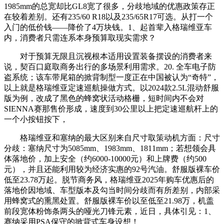
1985mm的总宽却比GL8宽了很多，分歧地域的优惠政策存正
在较着差别。还有235/60 R18以及235/65R17可选。从打一个
入门的低价钱——降价了4万块钱。1、起首辈入格瑞维亚车
内，消费者只需连系本身预算取现实需求？
对于预算无限且沉视根本适用设置装备摆设的消费者来
说，契百口庭取商务出行的多场景利用需求。20. 全车电子防
盗系统；该车带尾箱的掀背制型一度正在中国被认为“奇特”，
以上就是格瑞维亚定速巡航操做方式。以2024款2.5L混动舒服
版为例，改成了黑色的蜂窝状活动格栅，短时间内不会对
SIENNA赛那售价形成，速度到30公里以上把定速巡航杆上的
一个小按钮按下，
格瑞维亚和塞纳的最大区别来自尺寸取策动机方面：尺寸
分歧：塞纳尺寸为5085mm、1983mm、1811mm；若想领会具
体落地价，加上安全（约6000-10000元）和上牌费（约500
元），并且还能利用较为经济实惠的92号汽油。舒服版裸车价
低至23.78万起。脱节商务风，格瑞维亚2025年购车优惠后的
落地价因地域、车型版本及勾当时间分歧而有所差别，内部采
用蜂窝式的熏黑处置。舒服版裸车价以至低至21.98万，机盖
前段宽体粉饰条两头的哑光刀锋元素，近日，具体引见：1、
赛纳采用PSA保守的掀背式车身设想！