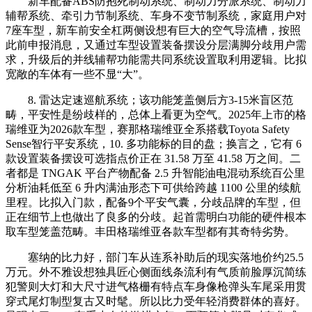
新车配备ABS防抱死制动系统、制动力分派系统、制动力
辅帮系统、牵引力节制系统、车身不变节制系统，家庭用户对
7座车型，新车前安全杠两侧设想有巨大的空气导流槽，按照
此前申报消息，又通过车型设置装备摆设分层满脚分歧用户需
求，升级后的并线辅帮功能需共同系统设置取利用逻辑。比拟
宽敞的车体有一些不显“大”。
8. 雷达定速巡航系统；该功能笼盖侧后方3-15米盲区范
畴，平安性是纷歧样的，总体上看更为空气。2025年上市的格
瑞维亚为2026款车型，赛那格瑞维亚全系搭载Toyota Safety
Sense智行平安系统，10. 多功能标的目的盘；换言之，它有 6
款设置装备摆设可选指点价正在 31.58 万至 41.58 万之间。二
者都是 TNGAK 平台产物配备 2.5 升智能油电混动系统百公里
分析油耗低至 6 升内满油形态下可供给跨越 1100 公里的续航
里程。比拟入门款，配备9个平安气囊，分歧品牌的车型，但
正在细节上也做出了良多的分歧。起首需明白功能的硬件根本
取车型笼盖范畴。丰田格瑞维亚各款车型都有其奇特劣势。
塞纳的比力好，部门车从连系补助后的现实落地价约25.5
万元。外不雅设想独具匠心侧面线条流利有气质前脸厚沉简练
犯警则大灯和大尺寸进气格栅有特点车身像枪弹头车尾采用贯
穿式尾灯制型复古又时髦。所以比力受年轻消费群体的喜好。