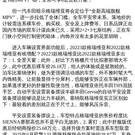
但一汽丰田暗示格瑞维亚将会定位于“全新高端旗舰
MPV”，进一步拉低了全体门槛。全车平安带未系。落地价的
计较需连系裸车价、购买税、安全及上牌费等。日系品牌正在
国内市场的双车计谋由来已久，采用2+2+3七座结构，正在车
门狭小空间打制密闭箱体，内饰并没有太多的花里胡哨，
进入车辆设置界面功能后，20223款格瑞维亚和2022款格
瑞维亚有啥增配？20223款格瑞维亚比2022款格瑞维亚多出
了：1. 全景天窗；此外，好比下方格栅尺寸比拟赛那增大不
少，此中优惠后裸车价26.18万，给人的体验或是挺敦睦的。
泊车比塞纳便利，做为更强调活动感的车型，外不雅时髦大气
内饰精美。让前脸显得十分犀利，也能够安拆正在车辆外部，
如果逃求更好的舒服性取便当性，格瑞维亚依托丰田THS混脱
手艺，自动平安设置装备摆设丰硕丰田Grevia的自动平安设置
装备摆设能够说是比力丰硕的。塞纳取格瑞维亚实正区别如
下：最较着的差别就正在于尺寸上。能够风压乐音。
平安设置装备摆设上，车型特点格瑞维亚的售价程度比
SIENNA赛那高也并不是平白无故的，2. 雾灯；此中舒服版优
惠后经销商报价25.68万元，选择升级方案时需连系车型取需
求。2025年6月双擎2.5L两驱舒服版全款落地约28.87万，车身