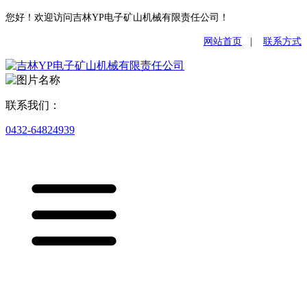
您好！欢迎访问吉林YP电子矿山机械有限责任公司！
网站首页
|
联系方式
联系我们：
0432-64824939