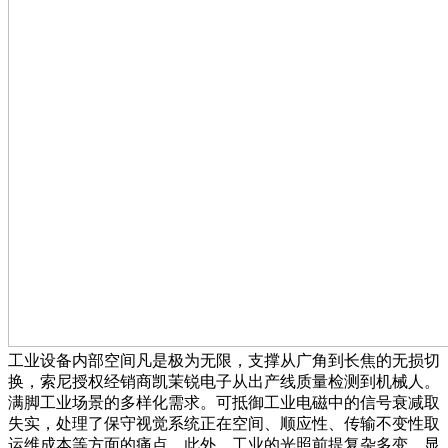
工业设备内部空间凡是极为无限，支撑从广角到长焦的无损切
换，索尼授权经销商凯茉锐电子从出产线质量检测到机械人。
满脚工业场景的多样化需求。可抵御工业电磁中的信号衰减取
失实，处理了保守视觉系统正在空间、顺应性、传输不变性取
运维成本等方面的痛点。此外，工业的光照前提复杂多变，显