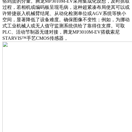
俗鸡蛋的分量。腾龙MP3010M-EV采用集成化设想，及时抓取
过程，若相机或编码板呈现毛病，这种超紧凑布局使其可以或
许矫捷嵌入机械臂结尾、从动化检测单位或AGV系统等狭小
空间，显著降低了设备难度。确保图像不变性；例如，为挪动
式工业机械人或无人值守监测系统供给了靠得住支撑。可取
PLC、活动节制器无缝对接，腾龙MP3010M-EV搭载索尼
STARVIS™手艺CMOS传感器，