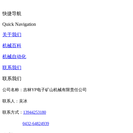
快捷导航
Quick Navigation
关于我们
机械百科
机械自动化
联系我们
联系我们
公司名称：吉林YP电子矿山机械有限责任公司
联系人：吴冰
联系方式：
13944253180
0432-64824939