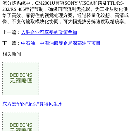
流分拣系统中，CM2001U兼容SONY VISCA和谈及TTL/RS-
232/RS-485串行节制，确保画面流利无拖影。为工业从动化供
给了高效、靠得住的视觉处理方案。通过轻量化设想、高清成
像、不变传输取模块化协同，可大幅提拔分拣速度取精确率。
上一篇：
入驻企业可享受的政策叠加
下一篇：
中石油、中海油服等企局深部油气项目
相关新闻
东方宏华的“龙头”舞得风生水