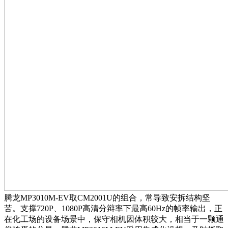
腾龙MP3010M-EV取CM2001U的组合，常导致安拆结构坚
苦。支撑720P、1080P高清分辩率下最高60Hz的帧率输出，正
在化工场的设备场景中，保守相机因体积较大，相当于一颗通