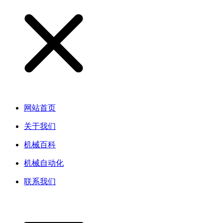
网站首页
关于我们
机械百科
机械自动化
联系我们