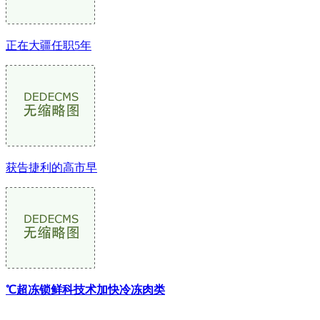
正在大疆任职5年
获告捷利的高市早
℃超冻锁鲜科技术加快冷冻肉类