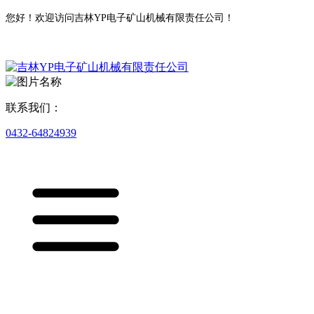
您好！欢迎访问吉林YP电子矿山机械有限责任公司！
联系我们：
0432-64824939