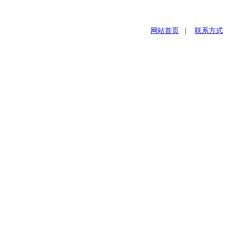
网站首页
|
联系方式