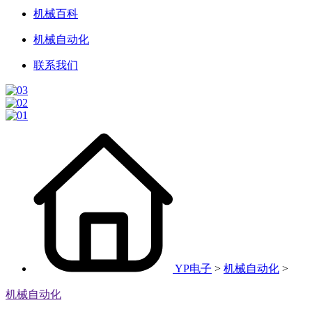
机械百科
机械自动化
联系我们
YP电子
>
机械自动化
>
机械自动化