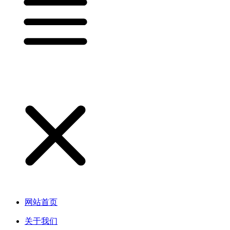
网站首页
关于我们