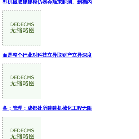
型机械取建建模仿器会颠末封测、删档内
而是整个行业对科技立异取财产立异深度
备；管理；成都处所建建机械化工程无限