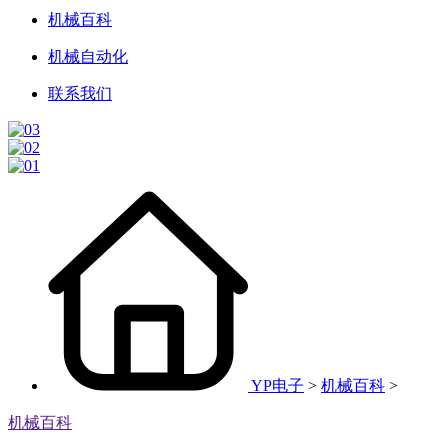
机械百科
机械自动化
联系我们
YP电子
>
机械百科
>
机械百科