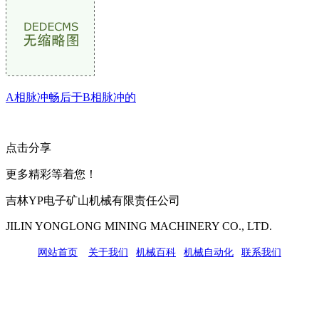
A相脉冲畅后于B相脉冲的
点击分享
更多精彩等着您！
吉林YP电子矿山机械有限责任公司
JILIN YONGLONG MINING MACHINERY CO., LTD.
网站首页
|
关于我们
|
机械百科
|
机械自动化
|
联系我们
公司地址：吉林市吉长南线98号
联系人：吴冰