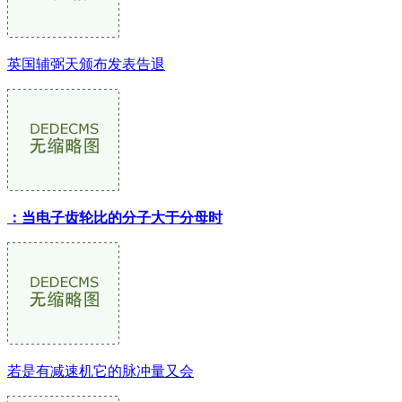
英国辅弼天颁布发表告退
：当电子齿轮比的分子大于分母时
若是有减速机它的脉冲量又会