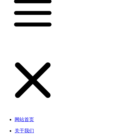
网站首页
关于我们