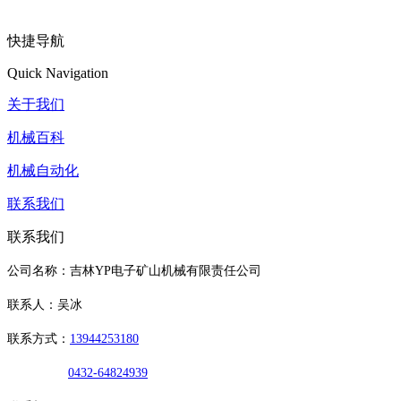
快捷导航
Quick Navigation
关于我们
机械百科
机械自动化
联系我们
联系我们
公司名称：吉林YP电子矿山机械有限责任公司
联系人：吴冰
联系方式：
13944253180
0432-64824939