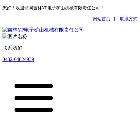
您好！欢迎访问吉林YP电子矿山机械有限责任公司！
网站首页
|
联系方式
联系我们：
0432-64824939