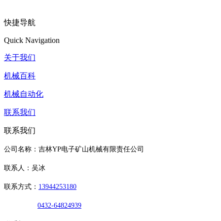
快捷导航
Quick Navigation
关于我们
机械百科
机械自动化
联系我们
联系我们
公司名称：吉林YP电子矿山机械有限责任公司
联系人：吴冰
联系方式：
13944253180
0432-64824939