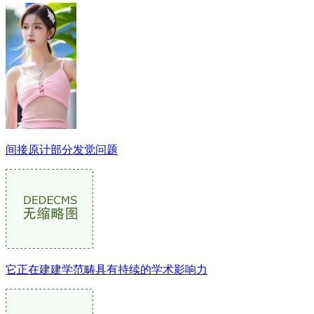
间接原计部分发觉问题
它正在建建学范畴具有持续的学术影响力