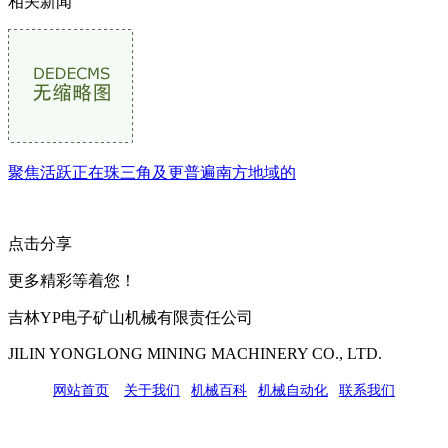
相关新闻
聚焦活跃正在珠三角及更普遍南方地域的
点击分享
更多精彩等着您！
吉林YP电子矿山机械有限责任公司
JILIN YONGLONG MINING MACHINERY CO., LTD.
网站首页
|
关于我们
|
机械百科
|
机械自动化
|
联系我们
公司地址：吉林市吉长南线98号