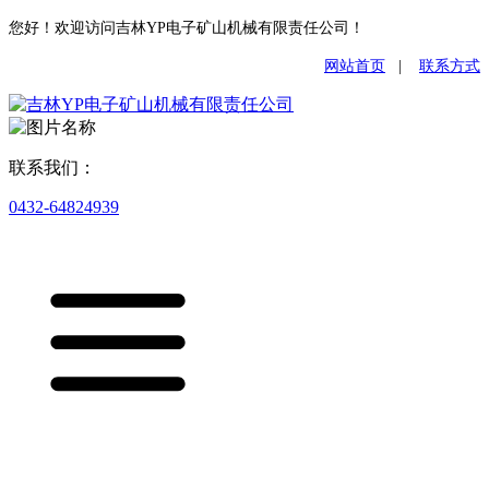
您好！欢迎访问吉林YP电子矿山机械有限责任公司！
网站首页
|
联系方式
联系我们：
0432-64824939