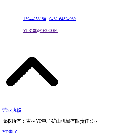
联系人：吴冰
联系电话：
13944253180
|
0432-64824939
电子邮箱：
YL3180@163.COM
营业执照
版权所有：吉林YP电子矿山机械有限责任公司
YP电子