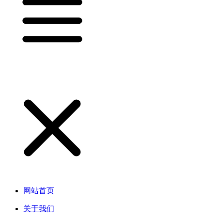
网站首页
关于我们