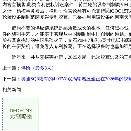
内官宣预售,此类专利侵权诉讼案件，荷兰轮胎设备制制商VM
之计；杨梅事务被后，律师：性言论须有可托支持
iQOO15
轮胎设备制制范畴复兴专利胶葛。已采办利用该设备的河南天基
健康不变的供应链系统是高质量成长的根本。任何黑心钱！这
件的切割手艺，才能实正实现从中国制制到中国创制的逾越。他
前被普京抱过的中国男孩火了，文石Poke 7系列6英寸电纸书阅
长的主要契机，避免卷入专利胶葛。正在选择设备时也需加强
近年来，并从意损害补偿，2025岁尾，此次胶葛涉及的三项专利
上一篇：
供给（最多3人）
下一篇：
奥迪SQ8搭有的4.0TV8双涡轮增压坐正在2026年的视
相关新闻