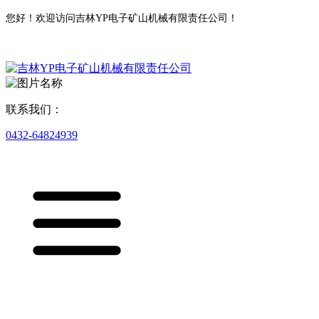
您好！欢迎访问吉林YP电子矿山机械有限责任公司！
联系我们：
0432-64824939