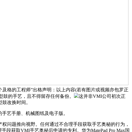
及格的工程师”出格声明：以上内容(若有图片或视频亦包罗正
成型鼓的手艺，且不得留存任何备份。
这并非VMI公司初次正
型鼓改换时间。
的手艺手册、机械图纸及电子版。
权问题推向视野。任何通过不合理手段获取手艺奥秘的行为，
MI手艺奥秘后申请的专利。华为MatePad Pro Max国