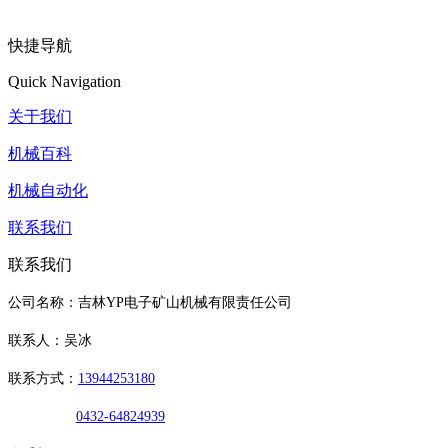
快捷导航
Quick Navigation
关于我们
机械百科
机械自动化
联系我们
联系我们
公司名称：吉林YP电子矿山机械有限责任公司
联系人：吴冰
联系方式：
13944253180
0432-64824939