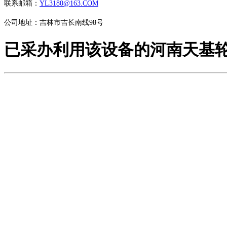
联系邮箱：
YL3180@163.COM
公司地址：吉林市吉长南线98号
已采办利用该设备的河南天基