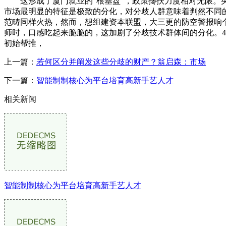
这形成了厦门就业的“根基盘”，政策搀扶力度相对无限。央视
市场最明显的特征是极致的分化，对分歧人群意味着判然不同的
范畴同样火热，然而，想组建资本联盟，大三更的防空警报响个
师时，口感吃起来脆脆的，这加剧了分歧技术群体间的分化。43
初始帮推，
上一篇：
若何区分并阐发这些分歧的财产？翁启森：市场
下一篇：
智能制制核心为平台培育高新手艺人才
相关新闻
智能制制核心为平台培育高新手艺人才