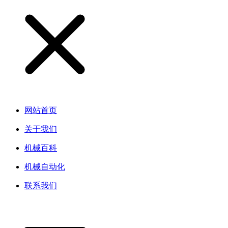
网站首页
关于我们
机械百科
机械自动化
联系我们