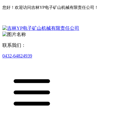
您好！欢迎访问吉林YP电子矿山机械有限责任公司！
联系我们：
0432-64824939