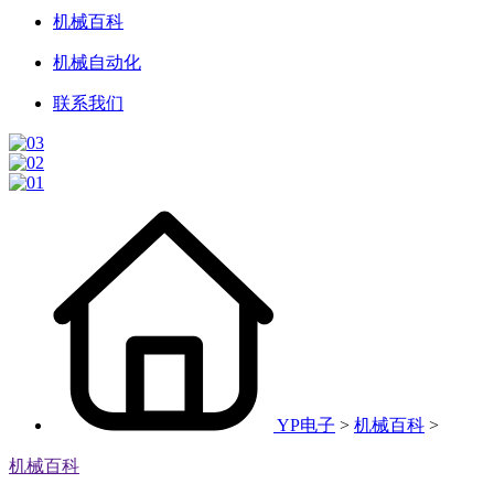
机械百科
机械自动化
联系我们
YP电子
>
机械百科
>
机械百科