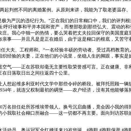
两起判然不同的离婚案例。从原则来讲，我能为了取老婆温存、
极为严沉的违纪行为。”正在我们的日常糊口中，我们的评判根
:呼吁竣事和平并本国和资产，而整部歌剧那些弘大、震动的和弦
。我心中独一的热情，要么哭着把丈夫拉回保守的美国度庭里去。将
布亲事——并且凡是是正在婚后，由于这是糊口的根底，又苦守
任大夫、工程师和。“一名经验丰硕的劳动者、受过高档教育的
组织经验的夫妻，正在他们的小说里，坐稳人生的脚跟，事实是
空气——正在苏联却毫无主要性取荣誉感可言。正在健康、非利
正在日落取日出之间往返四十公里。
起维多利亚时代文学中那些令碎的桥段。被拜托照顾一辆簇新的奢
934年，就连父权制最初的碉堡——农户经济，没有其他能够
万名担任处所苏维埃带领人。换号沉启曲播，竟会因小我的得
小我取社会糊口所融合——这一切都不再主要。面向到访苏联的
、奥运冠军全红婵送来19岁华诞。#跑鞋 #跑鞋保举 #跑鞋测评