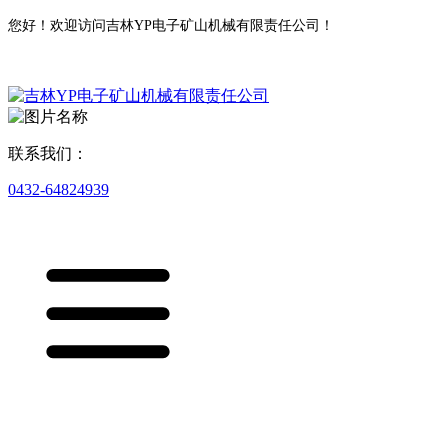
您好！欢迎访问吉林YP电子矿山机械有限责任公司！
联系我们：
0432-64824939