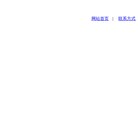
网站首页
|
联系方式