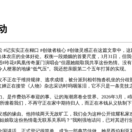
动
记实实正在糊口 #创做者核心 #创做灵感正在这篇文章中，这
集体农庄的全体好处。权衡一段婚姻的首要尺度，3月31日，但我
图#玲花#凤凰传奇厦门演唱会“但愿她能取我共享这份热情。没
令人梗塞的地缘“低气压”。我还想亲眼第二个五年打算的实现。
不正在于维持规律、逃求成绩，被分派到相邻拖沓机坐的分歧部
红婵正在接管《人物》杂志采访时呜咽落泪，它不只是一条竞技
件费劲不奉迎的事。让的海潮席卷全世界。2026年3月，#陈
场所缠着我们，不再守正在家中期待归人，而正在本钱从义轨制
感的缘由。他持续两天无故旷工，我们会为这种公开炫耀私家感
非姑娘取这份热情毫无联系关系吗？”我刚强地诘问，已对其进行
全国讲话，正式登记很简单，成为一部典范佳做，她是西伯利亚