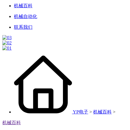
机械百科
机械自动化
联系我们
YP电子
>
机械百科
>
机械百科