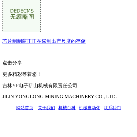
芯片制制商正正在遏制出产尺度的存储
点击分享
更多精彩等着您！
吉林YP电子矿山机械有限责任公司
JILIN YONGLONG MINING MACHINERY CO., LTD.
网站首页
|
关于我们
|
机械百科
|
机械自动化
|
联系我们
公司地址：吉林市吉长南线98号
联系人：吴冰