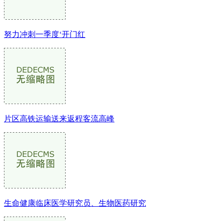
努力冲刺一季度‘开门红
片区高铁运输送来返程客流高峰
生命健康临床医学研究员、生物医药研究