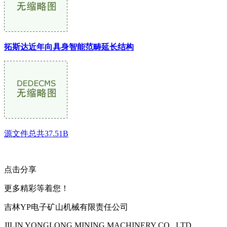
拓斯达近年向具身智能范畴延长结构
源文件总共37.51B
点击分享
更多精彩等着您！
吉林YP电子矿山机械有限责任公司
JILIN YONGLONG MINING MACHINERY CO., LTD.