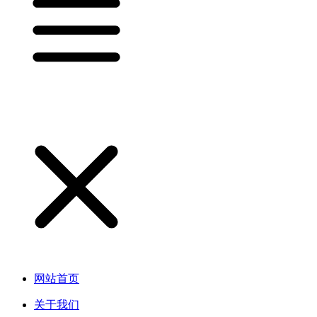
网站首页
关于我们