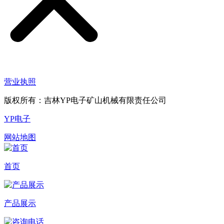
营业执照
版权所有：吉林YP电子矿山机械有限责任公司
YP电子
网站地图
首页
产品展示