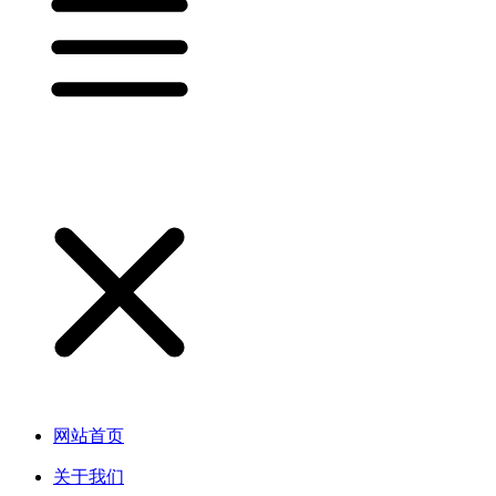
网站首页
关于我们