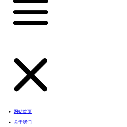
网站首页
关于我们