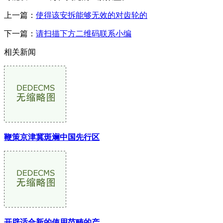
上一篇：
使得该安拆能够无效的对齿轮的
下一篇：
请扫描下方二维码联系小编
相关新闻
鞭策京津冀斑斓中国先行区
开辟适合新的使用范畴的产