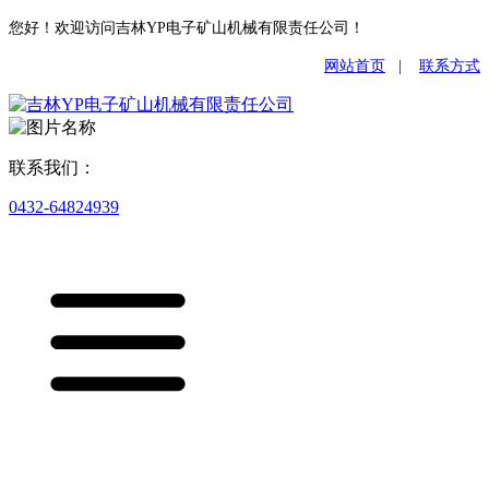
您好！欢迎访问吉林YP电子矿山机械有限责任公司！
网站首页
|
联系方式
联系我们：
0432-64824939